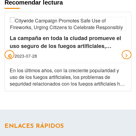
Recomendar lectura
La campaña en toda la ciudad promueve el
uso seguro de los fuegos artificiales,
instando a los ciudadanos a celebrar de
2023-07-28
manera responsable
En los últimos años, con la creciente popularidad y
uso de los fuegos artificiales, los problemas de
seguridad relacionados con los fuegos artificiales han
atraído la atención del público en general. En
ENLACES RÁPIDOS